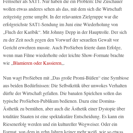
Fernseher als SAT1. Nur haben die ein Problem: Die Zuschauer
wollen etwas anderes sehen als das, mit dem sich die Wirtschaft
zeitgeistig gerne umgibt. In der relavanten Zielgruppe war die
erfolgreichste SAT1-Sendung im Juni eine Wiederholung von
„Fluch der Karibik“. Mit Johnny Depp in der Hauptrolle. Der sich
zu der Zeit noch gegen den Vorwurf der sexuellen Gewalt vor
Gericht erwehren musste. Auch ProSieben feierte dann Erfolge,
wenn man Filme wiederholte oder leichte Show-Formate brachte
wie „
Blamieren oder Kassieren
„.
Nun wagt ProSieben mit „Das große Promi-Büßen“ eine Symbiose
aus beiden Bedürfnissen: Die Selbstkritik über unwokes Verhalten
dürfte der Wirtschaft gefallen. Die banalen Spielchen sollen das
typische ProSieben-Publikum bedienen. Dazu eine Domina-
Ästhetik zu bemühen, aber auch die Ästhetik einer Dystopie über
totalitäre Staaten ist eine spektakuläre Entscheidung. Es kann ein
Riesenerfolg werden und ein kultureller Wegweiser. Oder ein
Format, von dem in zehn Jahren keiner mehr weiß, wie so etwas