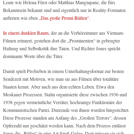
Leute wie Helena Fürst oder Matthias Mangiapane, die fürs
Bekanntsein bekannt sind und eigentlich nur in Reality-Formaten
auftreten wie eben
„Das große Promi-Büßen“
.
In einem dunklen Raum
, der an die Verhörzimmer aus Vietnam-
Filmen erinnert, gestehen dort die „Prominenten“ in gebeugter
Haltung und Selbstkritik ihre Taten. Und Richter Jones spricht
dominante Worte über die Täter.
Damit spielt ProSieben in einem Unterhaltungsformat zur besten
Sendezeit mit Motiven, wie man sie aus Filmen über totalitäre
Staaten kennt. Aber auch aus dem echten Leben. Etwa den
Moskauer Prozessen. Stalin organisierte diese zwischen 1936 und
1938 gegen vermeintliche Verräter, hochranige Funktionäre der
Kommunistischen Partei. Dutzende von ihnen wurden hingerichtet.
Diese Prozesse standen am Anfang des „Großen Terrors“, dessen
Opferzahl nur geschätzt werden kann. Nach dem Prozess entlässt
Jones die „Büßer“ in eine Art Spaß-Gulag. Dort müssen sie sich