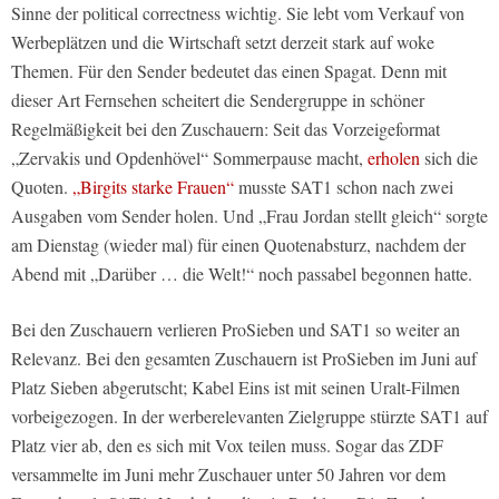
Sinne der political correctness wichtig. Sie lebt vom Verkauf von
Werbeplätzen und die Wirtschaft setzt derzeit stark auf woke
Themen. Für den Sender bedeutet das einen Spagat. Denn mit
dieser Art Fernsehen scheitert die Sendergruppe in schöner
Regelmäßigkeit bei den Zuschauern: Seit das Vorzeigeformat
„Zervakis und Opdenhövel“ Sommerpause macht,
erholen
sich die
Quoten.
„Birgits starke Frauen“
musste SAT1 schon nach zwei
Ausgaben vom Sender holen. Und „Frau Jordan stellt gleich“ sorgte
am Dienstag (wieder mal) für einen Quotenabsturz, nachdem der
Abend mit „Darüber … die Welt!“ noch passabel begonnen hatte.
Bei den Zuschauern verlieren ProSieben und SAT1 so weiter an
Relevanz. Bei den gesamten Zuschauern ist ProSieben im Juni auf
Platz Sieben abgerutscht; Kabel Eins ist mit seinen Uralt-Filmen
vorbeigezogen. In der werberelevanten Zielgruppe stürzte SAT1 auf
Platz vier ab, den es sich mit Vox teilen muss. Sogar das ZDF
versammelte im Juni mehr Zuschauer unter 50 Jahren vor dem