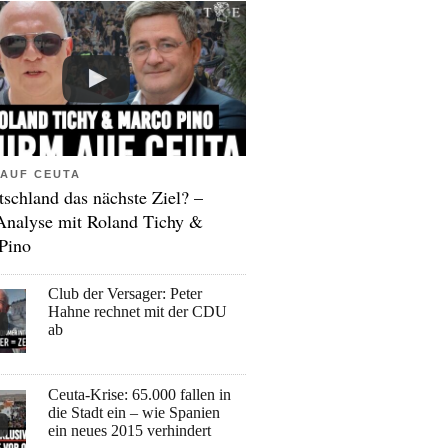
AUF CEUTA
tschland das nächste Ziel? –
Analyse mit Roland Tichy &
Pino
Club der Versager: Peter
Hahne rechnet mit der CDU
ab
Ceuta-Krise: 65.000 fallen in
die Stadt ein – wie Spanien
ein neues 2015 verhindert