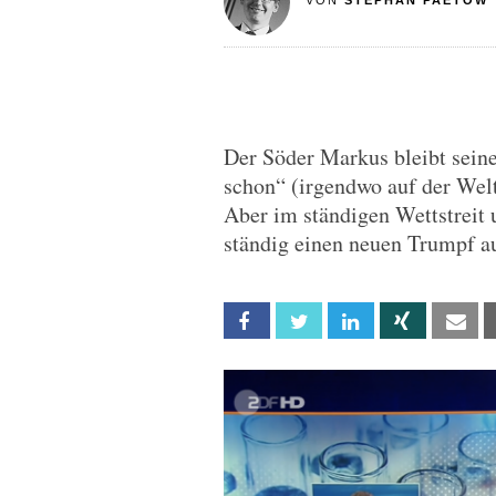
VON
STEPHAN PAETOW
Der Söder Markus bleibt seine
schon“ (irgendwo auf der Welt
Aber im ständigen Wettstreit
ständig einen neuen Trumpf a
Facebook
Twitter
Linkedin
Xing
Em