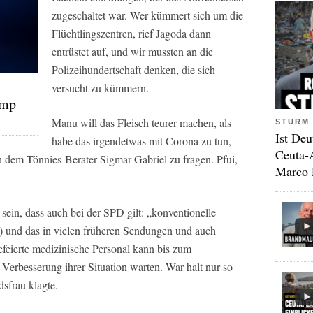
zugeschaltet war. Wer kümmert sich um die
Flüchtlingszentren, rief Jagoda dann
entrüstet auf, und wir mussten an die
Polizeihundertschaft denken, die sich
versucht zu kümmern.
ump
Manu will das Fleisch teurer machen, als
STURM 
Ist Deu
habe das irgendetwas mit Corona zu tun,
Ceuta-
ch dem Tönnies-Berater Sigmar Gabriel zu fragen. Pfui,
Marco 
ein, dass auch bei der SPD gilt: „konventionelle
u) und das in vielen früheren Sendungen und auch
gefeierte medizinische Personal kann bis zum
Verbesserung ihrer Situation warten. War halt nur so
sfrau klagte.