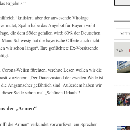
das Ergebnis.“
hilfreich“ kritisiert, aber der anwesende Virologe
 vermutet, Spahn habe das Angebot für Bayern wohl
frage, die dem Söder gefallen wird: 60% der Deutschen
MEI
. Manu Schwesig hat die bayerische Offerte auch nicht
hen wir schon längst“. Ihre geflüchtete Ex-Vorsitzende
24h
fügt.
 Corona-Wellen fürchten, verehrte Leser, wollen wir die
sit vorziehen: „Der Dauerzustand der zweiten Welle ist
ss die Angstmacher gefährlich sind. Außerdem haben wir
n dieser Stelle schon mal „Schönen Urlaub“!
rus der „Armen“
trifft die Armen“ verkündet vorwurfsvoll ein Sprecher