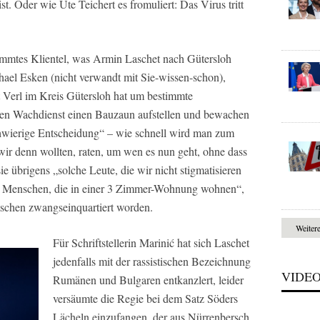
. Oder wie Ute Teichert es fromuliert: Das Virus tritt
timmtes Klientel, was Armin Laschet nach Gütersloh
el Esken (nicht verwandt mit Sie-wissen-schon),
t Verl im Kreis Gütersloh hat um bestimmte
en Wachdienst einen Bauzaun aufstellen und bewachen
schwierige Entscheidung“ – wie schnell wird man zum
ir denn wollten, raten, um wen es nun geht, ohne dass
e übrigens „solche Leute, die wir nicht stigmatisieren
„10 Menschen, die in einer 3 Zimmer-Wohnung wohnen“,
utschen zwangseinquartiert worden.
Weiter
Für Schriftstellerin Marinić hat sich Laschet
jedenfalls mit der rassistischen Bezeichnung
VIDE
Rumänen und Bulgaren entkanzlert, leider
versäumte die Regie bei dem Satz Söders
Lächeln einzufangen, der aus Nürrenbersch