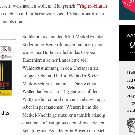
Lesern weismachen wollen: „Hengameh
#Yaghoobifarah
ich nicht so auf ihr herumzubashen. Es ist ein satirischer
 nichts draus.
WA
So bleibt uns nur, den Mini-Merkel Franken-
Q
Söder unter Beobachtung zu nehmen, dem
wie seiner Berliner Chefin das Corona-
Kasernieren seiner Landsleute viel
Wählerzustimmung in den Umfragen zu
Tägl
bringen scheint. Und so bleibt der Söder
und 
Markus seiner Linie treu: „Die zweiten
Mein
Wellen laufen schon“ (irgendwo auf der
Frage
Welt), mahnt er, und nur ein Funke genüge.
darg
Aber im permanenten Wettstreit um die
werd
 das
Merkel-Nachfolge muss er natürlich ständig
einen neuen Trumpf aus dem Ärmel ziehen.
Sein jüngstes As: „Jeder in Bayern darf sich