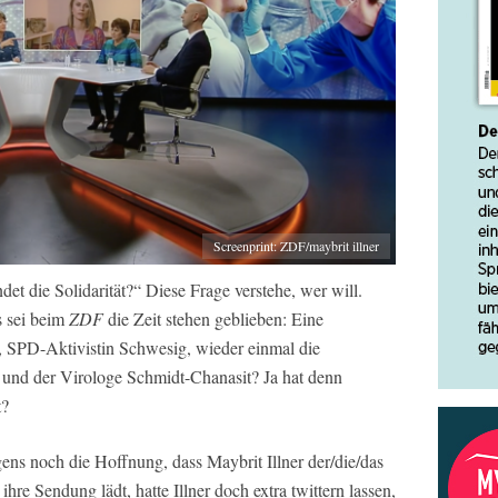
Screenprint: ZDF/maybrit illner
ndet die Solidarität?“ Diese Frage verstehe, wer will.
ls sei beim
ZDF
die Zeit stehen geblieben: Eine
ć, SPD-Aktivistin Schwesig, wieder einmal die
 und der Virologe Schmidt-Chanasit? Ja hat denn
t?
ens noch die Hoffnung, dass Maybrit Illner der/die/das
hre Sendung lädt, hatte Illner doch extra twittern lassen,