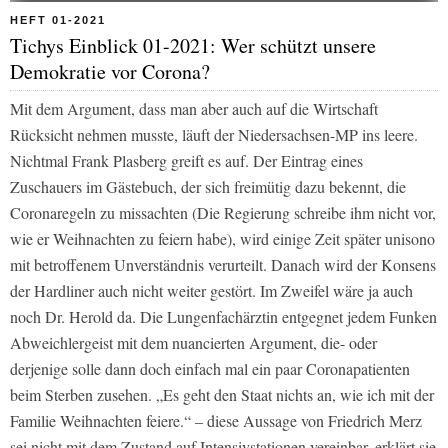
HEFT 01-2021
Tichys Einblick 01-2021: Wer schützt unsere
Demokratie vor Corona?
Mit dem Argument, dass man aber auch auf die Wirtschaft
Rücksicht nehmen musste, läuft der Niedersachsen-MP ins leere.
Nichtmal Frank Plasberg greift es auf. Der Eintrag eines
Zuschauers im Gästebuch, der sich freimütig dazu bekennt, die
Coronaregeln zu missachten (Die Regierung schreibe ihm nicht vor,
wie er Weihnachten zu feiern habe), wird einige Zeit später unisono
mit betroffenem Unverständnis verurteilt. Danach wird der Konsens
der Hardliner auch nicht weiter gestört. Im Zweifel wäre ja auch
noch Dr. Herold da. Die Lungenfachärztin entgegnet jedem Funken
Abweichlergeist mit dem nuancierten Argument, die- oder
derjenige solle dann doch einfach mal ein paar Coronapatienten
beim Sterben zusehen. „Es geht den Staat nichts an, wie ich mit der
Familie Weihnachten feiere.“ – diese Aussage von Friedrich Merz
sei nicht mit dem Zustand auf Intensivstationen vereinbar, erklärt sie