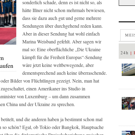
sonderlich schade, denn es ist nicht so, als
hätte Illner nicht schon mehrmals bewiesen,
dass sie dazu auch gut und gerne mehrere
Sendungen über durchgehend reden kann.
Aber in dieser Sendung hat wohl einfach
MEI
Marina Weisband gefehlt. Aber sagen wir
mal so: Eine oberflächliche „Die Ukraine
24h
em
kämpft für die Freiheit Europas“-Sendung
aufen
wäre jetzt keine weltbewegende, aber
dementsprechend auch keine überraschende.
oder Bilder von Flüchtlingen gezeigt. Nein, man hat
zugeschaltet, einen Amerikaner ins Studio in
enminister von Luxemburg – um dann zusammen
hen China und der Ukraine zu sprechen.
betitelt, und die anderen haben ja bestimmt schon mal
ch so schön? Egal, ob Tokio oder Bangkok, Hauptsache
gt über die diplomatische Dreiecksbeziehung zwischen