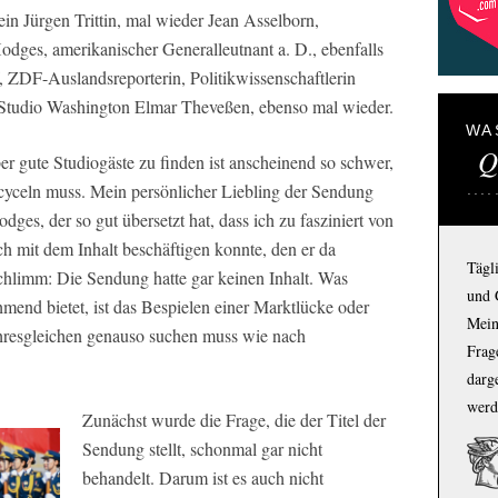
n Jürgen Trittin, mal wieder Jean Asselborn,
ges, amerikanischer Generalleutnant a. D., ebenfalls
, ZDF-Auslandsreporterin, Politikwissenschaftlerin
Studio Washington Elmar Theveßen, ebenso mal wieder.
WA
Q
ber gute Studiogäste zu finden ist anscheinend so schwer,
cyceln muss. Mein persönlicher Liebling der Sendung
ges, der so gut übersetzt hat, dass ich zu fasziniert von
ch mit dem Inhalt beschäftigen konnte, den er da
Tägl
 schlimm: Die Sendung hatte gar keinen Inhalt. Was
und 
ehmend bietet, ist das Bespielen einer Marktlücke oder
Mein
ihresgleichen genauso suchen muss wie nach
Frage
darg
werd
Zunächst wurde die Frage, die der Titel der
Sendung stellt, schonmal gar nicht
behandelt. Darum ist es auch nicht