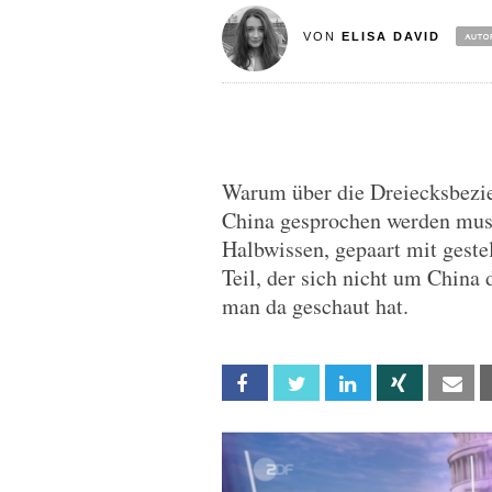
VON
ELISA DAVID
Warum über die Dreiecksbezi
China gesprochen werden muss,
Halbwissen, gepaart mit geste
Teil, der sich nicht um Chin
man da geschaut hat.
Facebook
Twitter
Linkedin
Xing
Em