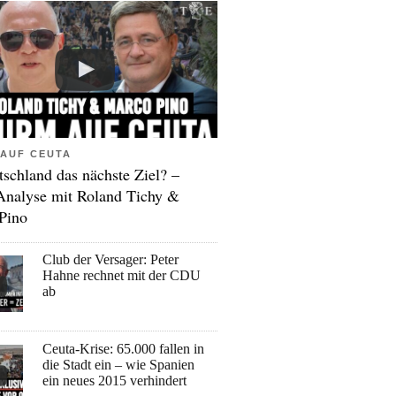
AUF CEUTA
tschland das nächste Ziel? –
Analyse mit Roland Tichy &
Pino
Club der Versager: Peter
Hahne rechnet mit der CDU
ab
Ceuta-Krise: 65.000 fallen in
die Stadt ein – wie Spanien
ein neues 2015 verhindert