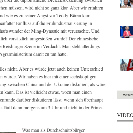
hen müssen, wird nicht so ganz klar. Aber wir erfahren
 und wie es zu seiner Angst vor Teddy-Bären kam.
falter Einfluss auf die Frühindustrialisierung in
haftswunder der Ming-Dynastie mit verursachte. Und
chlich vorsätzlich umgestoßen wurde? Der chinesische
die Reisbürger-Szene im Verdacht. Man steht allerdings
Agrarministerium damit zu tun hatte.
alles nicht. Aber es würde jetzt auch keinen Unterschied
 würde. Wir haben es hier mit einer sechsköpfigen
ung zwischen China und der Ukraine diskutiert, als wäre
n kann. Das ist vielleicht etwas, wozu man einen
Weiter
tenrunde darüber diskutieren lässt, wenn sich überhaupt
Das läuft dann morgens um 3 Uhr und nicht in der Prime-
VIDE
Was man als Durchschnittsbürger