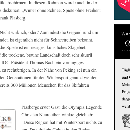
ritik abschirmen. In diesem Rahmen wurde auch in der
diskutiert. „Winter ohne Schnee, Spiele ohne Freiheit:
Frank Plasberg.
 Nicht wirklich, oder? Zumindest die Gegend rund um
WA
det, ist eigentlich nicht für Schneetreiben bekannt.
Q
e Spiele ist ein riesiges, künstliches Skigebiet
 die trockene, braune Landschaft doch sehr skurril
ür IOC-Präsident Thomas Bach ein vorrangiges
u rechtfertigen. In der Nähe von Peking sei nun ein
Tägl
und 
den Generationen für den Wintersport genutzt werden
Mein
bereits 300 Millionen Menschen für das Skifahren
Frage
darg
werd
Plasbergs erster Gast, die Olympia-Legende
Christian Neureuther, winkte gleich ab:
„Diese Region hat mit Wintersport nichts zu
tun. Da wird ein Gebiet in den Boden