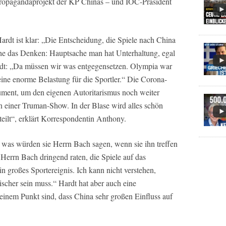
ropagandaprojekt der KP Chinas – und IOC-Präsident
dt ist klar: „Die Entscheidung, die Spiele nach China
che das Denken: Hauptsache man hat Unterhaltung, egal
dt: „Da müssen wir was entgegensetzen. Olympia war
eine enorme Belastung für die Sportler.“ Die Corona-
rument, um den eigenen Autoritarismus noch weiter
 einer Truman-Show. In der Blase wird alles schön
eilt“, erklärt Korrespondentin Anthony.
, was würden sie Herrn Bach sagen, wenn sie ihn treffen
Herrn Bach dringend raten, die Spiele auf das
n großes Sportereignis. Ich kann nicht verstehen,
scher sein muss.“ Hardt hat aber auch eine
 einem Punkt sind, dass China sehr großen Einfluss auf