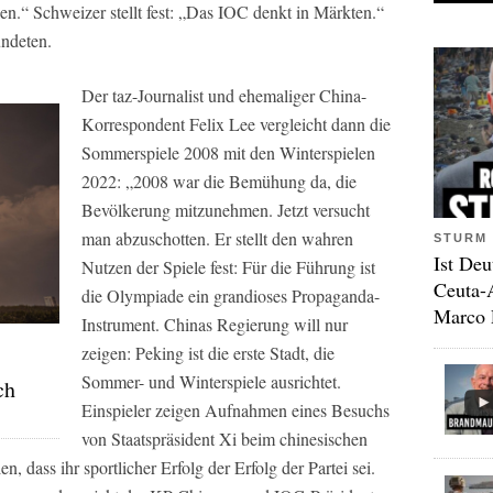
“ Schweizer stellt fest: „Das IOC denkt in Märkten.“
ndeten.
Der
taz
-Journalist und ehemaliger China-
Korrespondent Felix Lee vergleicht dann die
Sommerspiele 2008 mit den Winterspielen
2022: „2008 war die Bemühung da, die
Bevölkerung mitzunehmen. Jetzt versucht
man abzuschotten. Er stellt den wahren
STURM 
Ist Deu
Nutzen der Spiele fest: Für die Führung ist
Ceuta-
die Olympiade ein grandioses Propaganda-
Marco 
Instrument. Chinas Regierung will nur
zeigen: Peking ist die erste Stadt, die
Sommer- und Winterspiele ausrichtet.
ch
Einspieler zeigen Aufnahmen eines Besuchs
von Staatspräsident Xi beim chinesischen
, dass ihr sportlicher Erfolg der Erfolg der Partei sei.