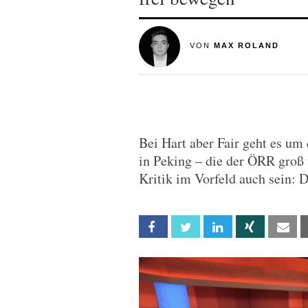
VON
MAX ROLAND
Bei Hart aber Fair geht es um
in Peking – die der ÖRR groß 
Kritik im Vorfeld auch sein: D
Facebook
Twitter
Linkedin
Xing
Em