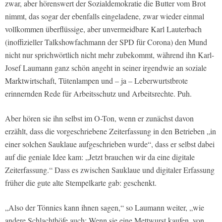
zwar, aber hörenswert der Sozialdemokratie die Butter vom Brot
nimmt, das sogar der ebenfalls eingeladene, zwar wieder einmal
vollkommen überflüssige, aber unvermeidbare Karl Lauterbach
(inoffizieller Talkshowfachmann der SPD für Corona) den Mund
nicht nur sprichwörtlich nicht mehr zubekommt, während ihn Karl-
Josef Laumann ganz schön angeht in seiner irgendwie an soziale
Marktwirtschaft, Tütenlampen und – ja – Leberwurtstbrote
erinnernden Rede für Arbeitsschutz und Arbeitsrechte. Puh.
Aber hören sie ihn selbst im O-Ton, wenn er zunächst davon
erzählt, dass die vorgeschriebene Zeiterfassung in den Betrieben „in
einer solchen Sauklaue aufgeschrieben wurde“, dass er selbst dabei
auf die geniale Idee kam: „Jetzt brauchen wir da eine digitale
Zeiterfassung.“ Dass es zwischen Sauklaue und digitaler Erfassung
früher die gute alte Stempelkarte gab: geschenkt.
„Also der Tönnies kann ihnen sagen,“ so Laumann weiter, „wie
andere Schlachthöfe auch: Wenn sie eine Mettwurst kaufen, von