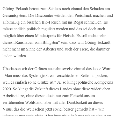
Göring-Eckardt betont zum Schluss noch einmal den Schaden am
Gesamtsystem: Die Discounter würden den Preisdruck machen und
alibimäßig ein bisschen Bio-Fleisch mit ins Regal schmeißen. Es
müsse endlich politisch reguliert werden und das sei doch auch
möglich über einen Mindestpreis für Fleisch. Es soll nicht mehr
dieses „Raushauen vom Billigsten“ sein, dass will Göring-Eckardt
nicht mehr im Sinne der Arbeiter und auch der Tiere, die darunter
leiden würden.
Überlassen wir der Grünen ausnahmsweise einmal das letzte Wort:
„Man muss das System jetzt von verschiedenen Seiten anpacken,
weil es einfach so ne Grütze ist.“ Ja, so klingt politische Kompetenz
2020. So klingt die Zukunft dieses Landes ohne diese widerlichen
Arbeitsplätze, ohne diesen doch nur zum Fleischkonsum
verführenden Wohlstand, aber mit aller Dankbarkeit an dieses
Virus, das die Welt schon jetzt soviel besser gemacht hat – wir
wissen es nur noch nicht. Aber immerhin ist heute schon eine App