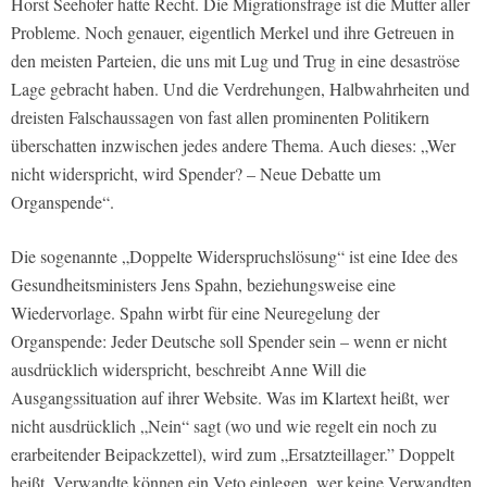
Horst Seehofer hatte Recht. Die Migrationsfrage ist die Mutter aller
Probleme. Noch genauer, eigentlich Merkel und ihre Getreuen in
den meisten Parteien, die uns mit Lug und Trug in eine desaströse
Lage gebracht haben. Und die Verdrehungen, Halbwahrheiten und
dreisten Falschaussagen von fast allen prominenten Politikern
überschatten inzwischen jedes andere Thema. Auch dieses: „Wer
nicht widerspricht, wird Spender? – Neue Debatte um
Organspende“.
Die sogenannte „Doppelte Widerspruchslösung“ ist eine Idee des
Gesundheitsministers Jens Spahn, beziehungsweise eine
Wiedervorlage. Spahn wirbt für eine Neuregelung der
Organspende: Jeder Deutsche soll Spender sein – wenn er nicht
ausdrücklich widerspricht, beschreibt Anne Will die
Ausgangssituation auf ihrer Website. Was im Klartext heißt, wer
nicht ausdrücklich „Nein“ sagt (wo und wie regelt ein noch zu
erarbeitender Beipackzettel), wird zum „Ersatzteillager.” Doppelt
heißt, Verwandte können ein Veto einlegen, wer keine Verwandten