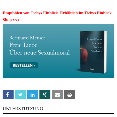
Empfohlen von Tichys Einblick. Erhältlich im Tichys Einblick
Shop >>>
Facebook
Twitter
Linkedin
Xing
Email
Print
UNTERSTÜTZUNG