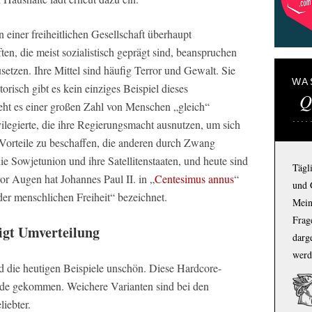
in einer freiheitlichen Gesellschaft überhaupt
ten, die meist sozialistisch geprägt sind, beanspruchen
etzen. Ihre Mittel sind häufig Terror und Gewalt. Sie
WA
orisch gibt es kein einziges Beispiel dieses
Q
geht es einer großen Zahl von Menschen „gleich“
vilegierte, die ihre Regierungsmacht ausnutzen, um sich
 Vorteile zu beschaffen, die anderen durch Zwang
e Sowjetunion und ihre Satellitenstaaten, und heute sind
Tägl
or Augen hat Johannes Paul II. in „
Centesimus annus
“
und 
der menschlichen Freiheit“ bezeichnet.
Mein
Frage
igt Umverteilung
darg
werd
ind die heutigen Beispiele unschön. Diese Hardcore-
ode gekommen. Weichere Varianten sind bei den
liebter.