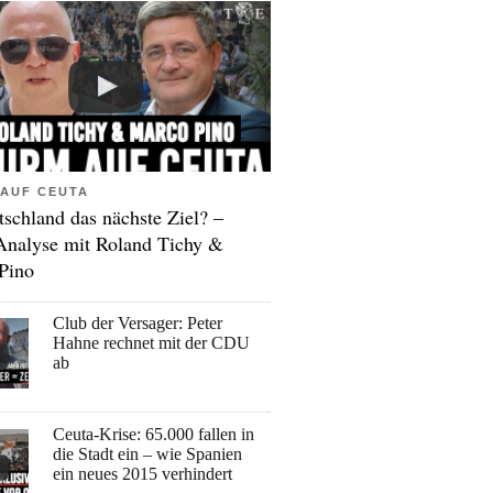
AUF CEUTA
tschland das nächste Ziel? –
Analyse mit Roland Tichy &
Pino
Club der Versager: Peter
Hahne rechnet mit der CDU
ab
Ceuta-Krise: 65.000 fallen in
die Stadt ein – wie Spanien
ein neues 2015 verhindert