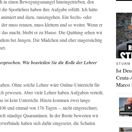
ch in einen Bewegungsmangel hineingetrieben, den
die Sportlehrer haben ihre Aufgabe erfüllt. Ich hätte
t animiert und dazu, rauszugehen. Ein Sechs- oder
 der muss rennen, muss klettern und so weiter. Wenn er
 das macht, bleibt er zu Hause. Die Quittung sehen wir
r allem bei Jungen. Die Mädchen sind eher magersüchtig
net.
esprochen. Wie beurteilen Sie die Rolle der Lehrer
STURM 
Ist Deu
Ceuta-
Marco 
 haben. Ohne solche Lehrer wäre Online-Unterricht für
ich gewesen. Aber viele Lehrer haben Aufgaben verteilt,
Das ist kein Unterricht. Hinzu kommen zwei lange
06 und einmal von 176 Tagen –, nicht eingerechnet,
urch ständige Quarantänen. In der Breite bewerten wir
rerverbände haben sich dafür eingesetzt, die Schulen