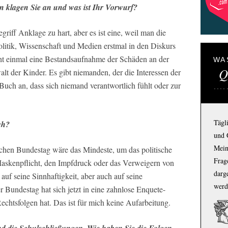
 klagen Sie an und was ist Ihr Vorwurf?
riff Anklage zu hart, aber es ist eine, weil man die
olitik, Wissenschaft und Medien erstmal in den Diskurs
ht einmal eine Bestandsaufnahme der Schäden an der
WA
Q
lt der Kinder. Es gibt niemanden, der die Interessen der
 Buch an, dass sich niemand verantwortlich fühlt oder zur
Tägl
ch?
und 
Mein
hen Bundestag wäre das Mindeste, um das politische
Frage
Maskenpflicht, den Impfdruck oder das Verweigern von
darg
auf seine Sinnhaftigkeit, aber auch auf seine
werd
 Bundestag hat sich jetzt in eine zahnlose Enquete-
echtsfolgen hat. Das ist für mich keine Aufarbeitung.
nd die Schulschließungen. Wie haben Sie die Folgen