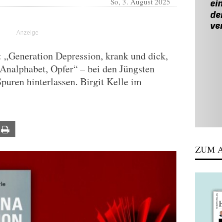
So, 3. August 2025
n: „Generation Depression, krank und dick,
Analphabet, Opfer“ – bei den Jüngsten
puren hinterlassen. Birgit Kelle im
ail
Print
ZUM A