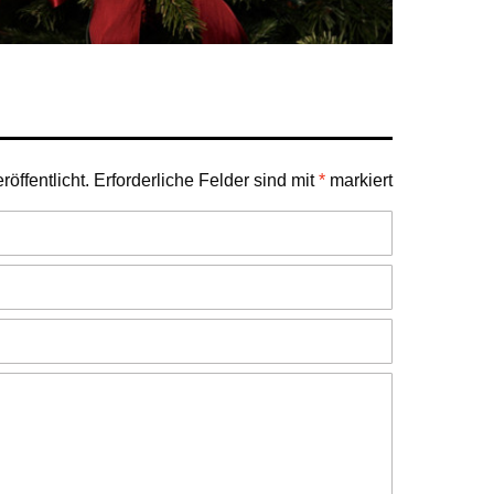
öffentlicht.
Erforderliche Felder sind mit
*
markiert