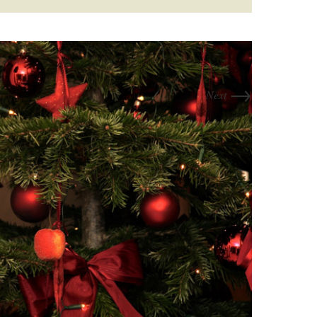
→
Next