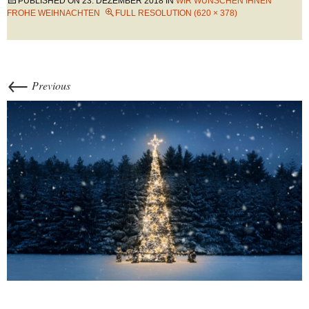
PUBLISHED ON
23. DEZEMBER 2018
IN
WIR WÜNSCHEN IHNEN
FROHE WEIHNACHTEN
FULL RESOLUTION (620 × 378)
←
Previous