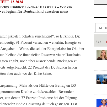
HEFT 12-2024
Tichys Einblick 12-2024: Das war’s – Wie ein
Neubeginn für Deutschland aussehen muss
MEI
altungskosten belasten zunehmend“, so Birkholz. Die
24h
eindeutig: 91 Prozent versuchen weiterhin, Energie zu
 Ausgaben – Werte, die seit der Energiekrise im Oktober
h bleiben die finanziellen Reserven vieler Haushalte
ragten angibt, noch über ausreichende Rücklagen zu
bereits aufgebraucht. 22 Prozent der Deutschen haben
atten aber auch vor der Krise keine.
 Anspannung: Mehr als der Hälfte der Befragten (53
 aufgenommenen Kredite zurückzuzahlen. Besonders
ner, von denen 77 Prozent Probleme bei der Tilgung
enenden ist die Belastung deutlich gestiegen. Fast