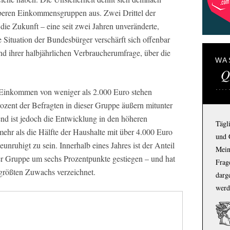
beren Einkommensgruppen aus. Zwei Drittel der
die Zukunft – eine seit zwei Jahren unveränderte,
e Situation der Bundesbürger verschärft sich offenbar
nd ihrer halbjährlichen Verbraucherumfrage, über die
WA
Q
-Einkommen von weniger als 2.000 Euro stehen
ozent der Befragten in dieser Gruppe äußern mitunter
nd ist jedoch die Entwicklung in den höheren
Tägl
hr als die Hälfte der Haushalte mit über 4.000 Euro
und 
nruhigt zu sein. Innerhalb eines Jahres ist der Anteil
Mein
er Gruppe um sechs Prozentpunkte gestiegen – und hat
Frage
größten Zuwachs verzeichnet.
darg
werd