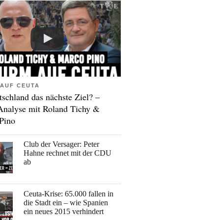
AUF CEUTA
tschland das nächste Ziel? –
Analyse mit Roland Tichy &
Pino
Club der Versager: Peter
Hahne rechnet mit der CDU
ab
Ceuta-Krise: 65.000 fallen in
die Stadt ein – wie Spanien
ein neues 2015 verhindert