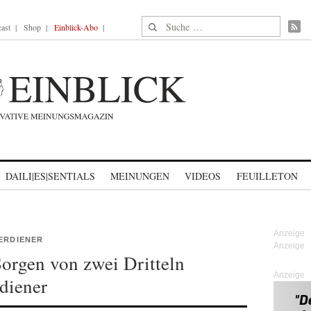
Suche nach:
ast
Shop
Einblick-Abo
DAILI|ES|SENTIALS
MEINUNGEN
VIDEOS
FEUILLETON
VERDIENER
Sorgen von zwei Dritteln
Anzeige
diener