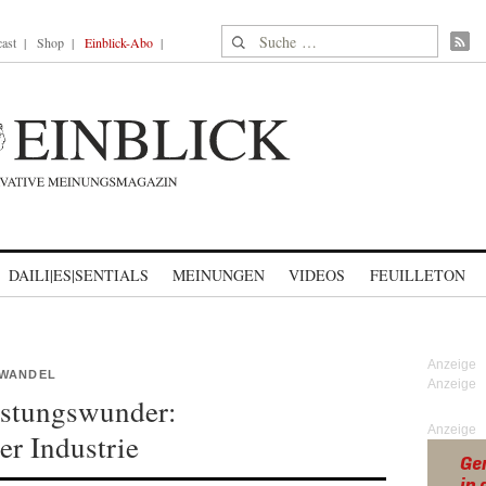
Suche nach:
ast
Shop
Einblick-Abo
DAILI|ES|SENTIALS
MEINUNGEN
VIDEOS
FEUILLETON
RWANDEL
üstungswunder:
Anzeige
r Industrie