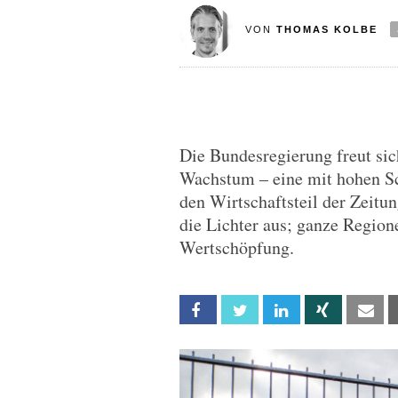
VON
THOMAS KOLBE
Die Bundesregierung freut sic
Wachstum – eine mit hohen Sch
den Wirtschaftsteil der Zeitun
die Lichter aus; ganze Region
Wertschöpfung.
Facebook
Twitter
Linkedin
Xing
Em