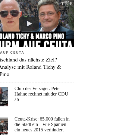
AUF CEUTA
tschland das nächste Ziel? –
Analyse mit Roland Tichy &
Pino
Club der Versager: Peter
Hahne rechnet mit der CDU
ab
Ceuta-Krise: 65.000 fallen in
die Stadt ein – wie Spanien
ein neues 2015 verhindert