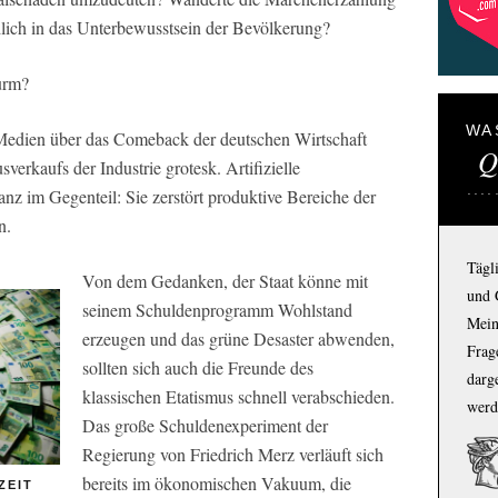
dlich in das Unterbewusstsein der Bevölkerung?
urm?
WA
 Medien über das Comeback der deutschen Wirtschaft
Q
verkaufs der Industrie grotesk. Artifizielle
anz im Gegenteil: Sie zerstört produktive Bereiche der
n.
Tägl
Von dem Gedanken, der Staat könne mit
und 
seinem Schuldenprogramm Wohlstand
Mein
erzeugen und das grüne Desaster abwenden,
Frage
sollten sich auch die Freunde des
darg
klassischen Etatismus schnell verabschieden.
werd
Das große Schuldenexperiment der
Regierung von Friedrich Merz verläuft sich
bereits im ökonomischen Vakuum, die
ZEIT