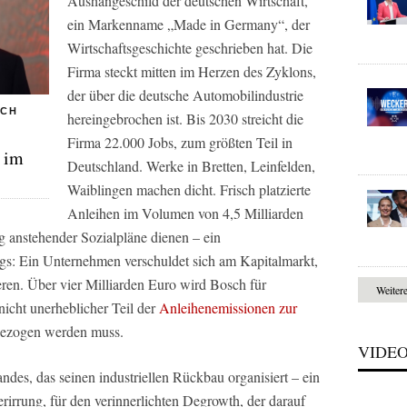
Aushängeschild der deutschen Wirtschaft,
ein Markenname „Made in Germany“, der
Wirtschaftsgeschichte geschrieben hat. Die
Firma steckt mitten im Herzen des Zyklons,
der über die deutsche Automobilindustrie
ICH
hereingebrochen ist. Bis 2030 streicht die
Firma 22.000 Jobs, zum größten Teil in
t im
Deutschland. Werke in Bretten, Leinfelden,
Waiblingen machen dicht. Frisch platzierte
Anleihen im Volumen von 4,5 Milliarden
 anstehender Sozialpläne dienen – ein
gs: Ein Unternehmen verschuldet sich am Kapitalmarkt,
ren. Über vier Milliarden Euro wird Bosch für
Weiter
nicht unerheblicher Teil der
Anleihenemissionen zur
ezogen werden muss.
VIDE
des, das seinen industriellen Rückbau organisiert – ein
erirrung, für den verinnerlichten Degrowth, der darauf