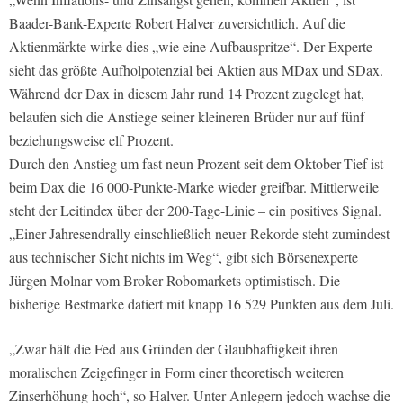
Baader-Bank-Experte Robert Halver zuversichtlich. Auf die
Aktienmärkte wirke dies „wie eine Aufbauspritze“. Der Experte
sieht das größte Aufholpotenzial bei Aktien aus MDax und SDax.
Während der Dax in diesem Jahr rund 14 Prozent zugelegt hat,
belaufen sich die Anstiege seiner kleineren Brüder nur auf fünf
beziehungsweise elf Prozent.
Durch den Anstieg um fast neun Prozent seit dem Oktober-Tief ist
beim Dax die 16 000-Punkte-Marke wieder greifbar. Mittlerweile
steht der Leitindex über der 200-Tage-Linie – ein positives Signal.
„Einer Jahresendrally einschließlich neuer Rekorde steht zumindest
aus technischer Sicht nichts im Weg“, gibt sich Börsenexperte
Jürgen Molnar vom Broker Robomarkets optimistisch. Die
bisherige Bestmarke datiert mit knapp 16 529 Punkten aus dem Juli.
„Zwar hält die Fed aus Gründen der Glaubhaftigkeit ihren
moralischen Zeigefinger in Form einer theoretisch weiteren
Zinserhöhung hoch“, so Halver. Unter Anlegern jedoch wachse die