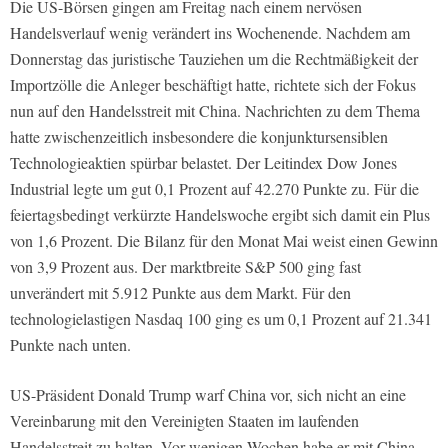
Die US-Börsen gingen am Freitag nach einem nervösen
Handelsverlauf wenig verändert ins Wochenende. Nachdem am
Donnerstag das juristische Tauziehen um die Rechtmäßigkeit der
Importzölle die Anleger beschäftigt hatte, richtete sich der Fokus
nun auf den Handelsstreit mit China. Nachrichten zu dem Thema
hatte zwischenzeitlich insbesondere die konjunktursensiblen
Technologieaktien spürbar belastet. Der Leitindex Dow Jones
Industrial legte um gut 0,1 Prozent auf 42.270 Punkte zu. Für die
feiertagsbedingt verkürzte Handelswoche ergibt sich damit ein Plus
von 1,6 Prozent. Die Bilanz für den Monat Mai weist einen Gewinn
von 3,9 Prozent aus. Der marktbreite S&P 500 ging fast
unverändert mit 5.912 Punkte aus dem Markt. Für den
technologielastigen Nasdaq 100 ging es um 0,1 Prozent auf 21.341
Punkte nach unten.
US-Präsident Donald Trump warf China vor, sich nicht an eine
Vereinbarung mit den Vereinigten Staaten im laufenden
Handelsstreit zu halten. Vor wenigen Wochen habe er mit China