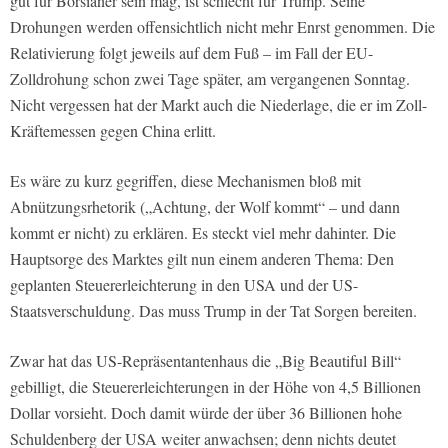
gut für Börsianer sein mag, ist schlecht für Trump. Seine
Drohungen werden offensichtlich nicht mehr Enrst genommen. Die
Relativierung folgt jeweils auf dem Fuß – im Fall der EU-
Zolldrohung schon zwei Tage später, am vergangenen Sonntag.
Nicht vergessen hat der Markt auch die Niederlage, die er im Zoll-
Kräftemessen gegen China erlitt.
Es wäre zu kurz gegriffen, diese Mechanismen bloß mit
Abnützungsrhetorik („Achtung, der Wolf kommt“ – und dann
kommt er nicht) zu erklären. Es steckt viel mehr dahinter. Die
Hauptsorge des Marktes gilt nun einem anderen Thema: Den
geplanten Steuererleichterung in den USA und der US-
Staatsverschuldung. Das muss Trump in der Tat Sorgen bereiten.
Zwar hat das US-Repräsentantenhaus die „Big Beautiful Bill“
gebilligt, die Steuererleichterungen in der Höhe von 4,5 Billionen
Dollar vorsieht. Doch damit würde der über 36 Billionen hohe
Schuldenberg der USA weiter anwachsen; denn nichts deutet