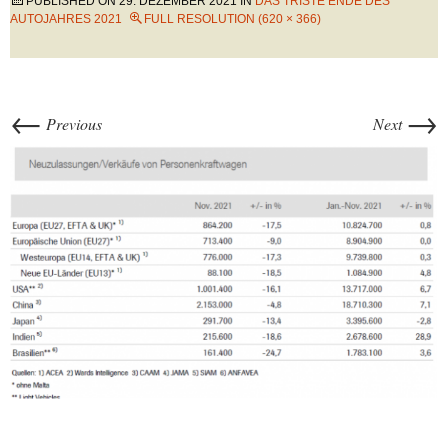
PUBLISHED ON
29. DEZEMBER 2021
IN
DAS TRISTE ENDE DES
AUTOJAHRES 2021
FULL RESOLUTION (620 × 366)
←
→
Previous
Next