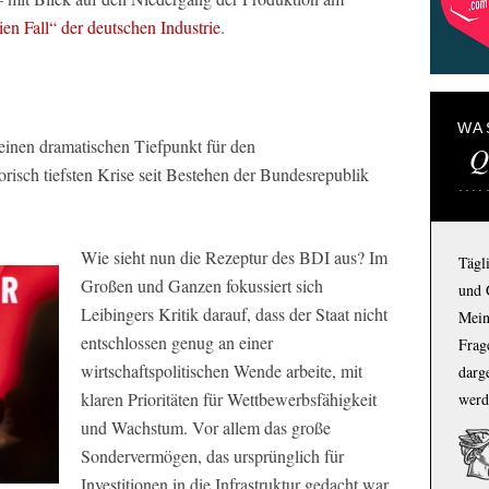
ien Fall“ der deutschen Industrie
.
WA
 einen dramatischen Tiefpunkt für den
Q
torisch tiefsten Krise seit Bestehen der Bundesrepublik
Wie sieht nun die Rezeptur des BDI aus? Im
Tägl
Großen und Ganzen fokussiert sich
und 
Leibingers Kritik darauf, dass der Staat nicht
Mein
entschlossen genug an einer
Frage
wirtschaftspolitischen Wende arbeite, mit
darg
klaren Prioritäten für Wettbewerbsfähigkeit
werd
und Wachstum. Vor allem das große
Sondervermögen, das ursprünglich für
Investitionen in die Infrastruktur gedacht war