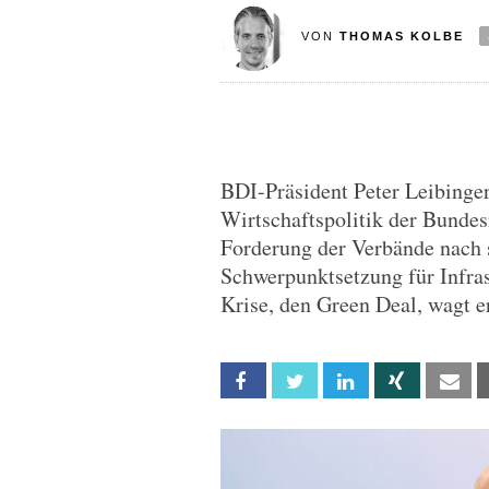
VON
THOMAS KOLBE
BDI-Präsident Peter Leibinger
Wirtschaftspolitik der Bundes
Forderung der Verbände nach 
Schwerpunktsetzung für Infras
Krise, den Green Deal, wagt er
Facebook
Twitter
Linkedin
Xing
Em