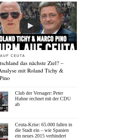
AUF CEUTA
tschland das nächste Ziel? –
Analyse mit Roland Tichy &
Pino
Club der Versager: Peter
Hahne rechnet mit der CDU
ab
Ceuta-Krise: 65.000 fallen in
die Stadt ein – wie Spanien
ein neues 2015 verhindert