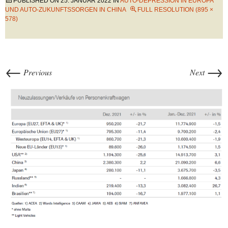
PUBLISHED ON
25. JANUAR 2022
IN
AUTO-DEPRESSION IN EUROPA
UND AUTO-ZUKUNFTSSORGEN IN CHINA
FULL RESOLUTION (895 ×
578)
←
→
Previous
Next