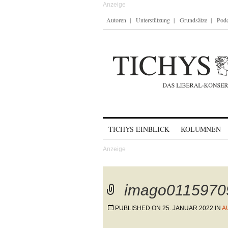
Autoren
Unterstützung
Grundsätze
Podc
Skip to content
TICHYS EINBLICK
KOLUMNEN
imago0115970
PUBLISHED ON
25. JANUAR 2022
IN
A