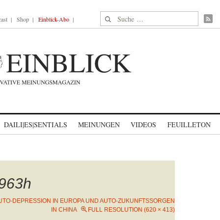
Suche nach:
ast
Shop
Einblick-Abo
DAILI|ES|SENTIALS
MEINUNGEN
VIDEOS
FEUILLETON
963h
UTO-DEPRESSION IN EUROPA UND AUTO-ZUKUNFTSSORGEN
IN CHINA
FULL RESOLUTION (620 × 413)