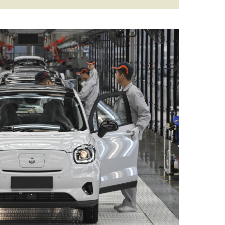
→
Next