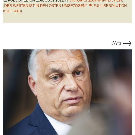
PUBLISHED ON
1. AUGUST 2022
IN
VIKTOR ORBÁN IM INTERVIEW:
„DER WESTEN IST IN DEN OSTEN UMGEZOGEN“
FULL RESOLUTION
(620 × 413)
→
Next