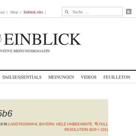
Suche nach:
ast
Shop
Einblick-Abo
DAILI|ES|SENTIALS
MEINUNGEN
VIDEOS
FEUILLETON
_5b6
18
IN
LANDTAGSWAHL BAYERN: VIELE UNBEKANNTE
FULL
RESOLUTION (620 × 101)