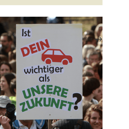
→
Next