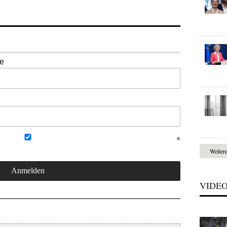
se
Weiter
VIDE