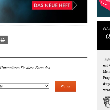
WA
Q
ail
Print
Tägl
und 
 Unterstützen Sie diese Form des
Mein
Frage
darg
Weiter
werd