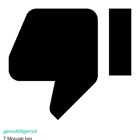
gernot69gernot
7 Monate her