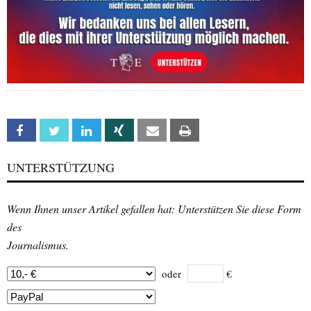
Facebook
Twitter
Linkedin
Xing
Email
Print
UNTERSTÜTZUNG
Wenn Ihnen unser Artikel gefallen hat: Unterstützen Sie diese Form
des
Journalismus.
oder
€