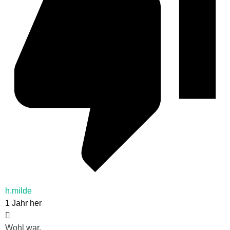
h.milde
1 Jahr her
Wohl war.