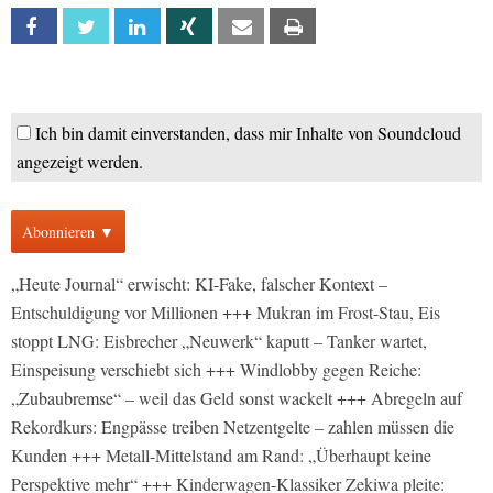
Facebook
Twitter
Linkedin
Xing
Email
Print
Ich bin damit einverstanden, dass mir Inhalte von Soundcloud
angezeigt werden.
Abonnieren ▼
„Heute Journal“ erwischt: KI-Fake, falscher Kontext –
Entschuldigung vor Millionen +++ Mukran im Frost-Stau, Eis
stoppt LNG: Eisbrecher „Neuwerk“ kaputt – Tanker wartet,
Einspeisung verschiebt sich +++ Windlobby gegen Reiche:
„Zubaubremse“ – weil das Geld sonst wackelt +++ Abregeln auf
Rekordkurs: Engpässe treiben Netzentgelte – zahlen müssen die
Kunden +++ Metall-Mittelstand am Rand: „Überhaupt keine
Perspektive mehr“ +++ Kinderwagen-Klassiker Zekiwa pleite: