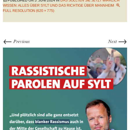
PUBLISHED ON
5. JUNI 2024
IN
DAS SOLLTEN SIE JETZT WIRKLICH
WISSEN: ALLES ÜBER SYLT UND DAS RICHTIGE ÜBER MANNHEIM
FULL RESOLUTION (620 × 775)
←
→
Previous
Next