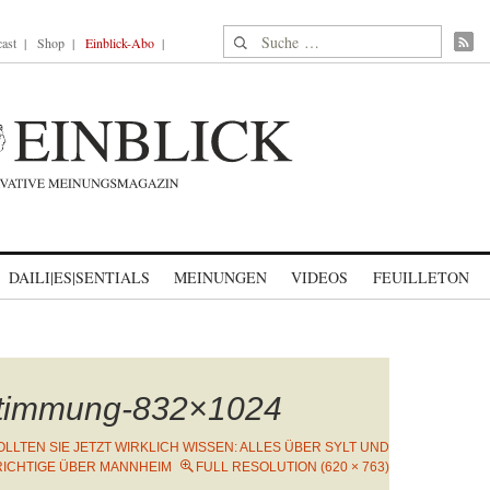
Suche nach:
ast
Shop
Einblick-Abo
DAILI|ES|SENTIALS
MEINUNGEN
VIDEOS
FEUILLETON
timmung-832×1024
OLLTEN SIE JETZT WIRKLICH WISSEN: ALLES ÜBER SYLT UND
RICHTIGE ÜBER MANNHEIM
FULL RESOLUTION (620 × 763)