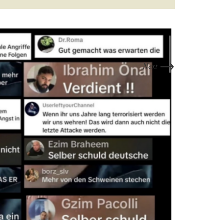
→
Next