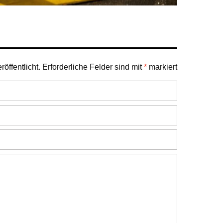
öffentlicht.
Erforderliche Felder sind mit
*
markiert