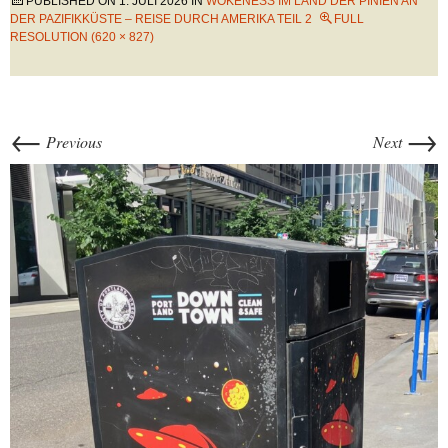
PUBLISHED ON
1. JULI 2026
IN
WOKENESS IM LAND DER PINIEN AN
DER PAZIFIKKÜSTE – REISE DURCH AMERIKA TEIL 2
FULL
RESOLUTION (620 × 827)
←
→
Previous
Next