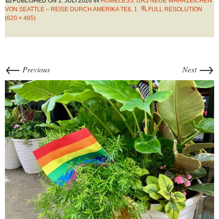
PUBLISHED ON
1. JULI 2026
IN
HOMELESS, DAS NEUE WAHRZEICHEN
VON SEATTLE – REISE DURCH AMERIKA TEIL 1
FULL RESOLUTION
(620 × 465)
←
→
Previous
Next