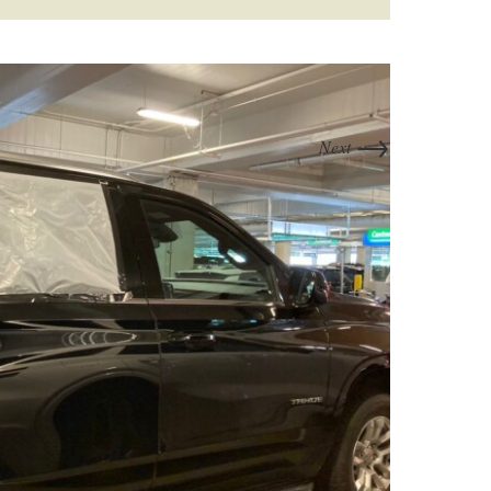
→
Next