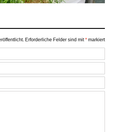
öffentlicht.
Erforderliche Felder sind mit
*
markiert