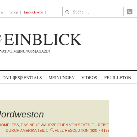
Suche nach:
ast
Shop
Einblick-Abo
DAILI|ES|SENTIALS
MEINUNGEN
VIDEOS
FEUILLETON
Nordwesten
HOMELESS, DAS NEUE WAHRZEICHEN VON SEATTLE – REISE
DURCH AMERIKA TEIL 1
FULL RESOLUTION (620 × 413)