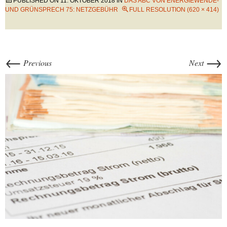
PUBLISHED ON
11. OKTOBER 2018
IN
DAS ABC VON ENERGIEWENDE-
UND GRÜNSPRECH 75: NETZGEBÜHR
FULL RESOLUTION (620 × 414)
←
→
Previous
Next