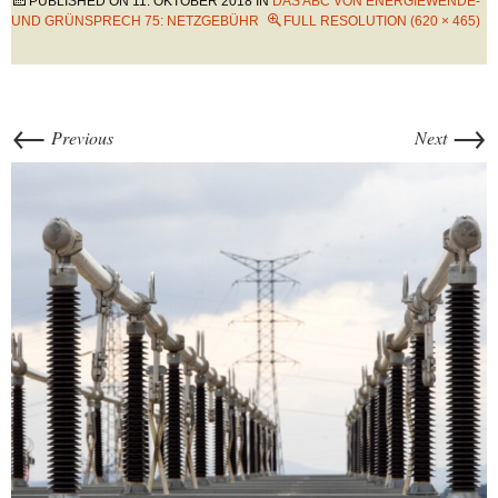
PUBLISHED ON
11. OKTOBER 2018
IN
DAS ABC VON ENERGIEWENDE-
UND GRÜNSPRECH 75: NETZGEBÜHR
FULL RESOLUTION (620 × 465)
←
→
Previous
Next