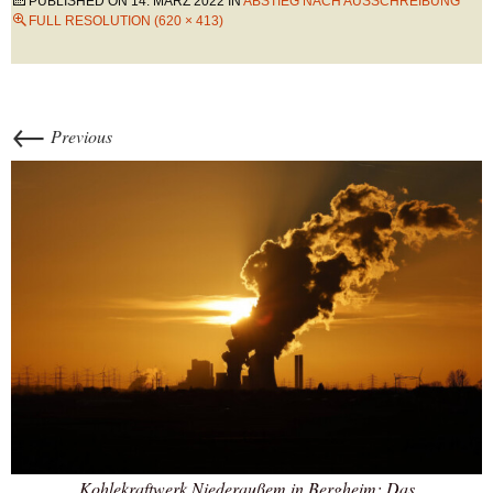
PUBLISHED ON
14. MÄRZ 2022
IN
ABSTIEG NACH AUSSCHREIBUNG
FULL RESOLUTION (620 × 413)
←
Previous
Kohlekraftwerk Niederaußem in Bergheim: Das