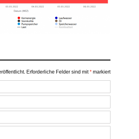
öffentlicht.
Erforderliche Felder sind mit
*
markiert