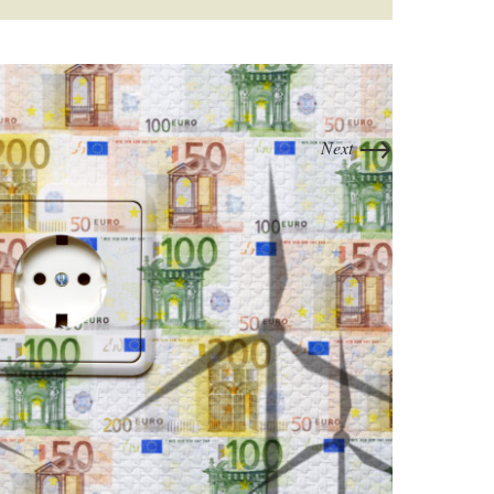
→
Next