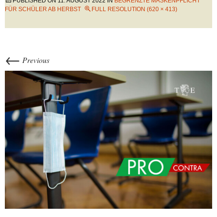
PUBLISHED ON
11. AUGUST 2022
IN
BEGRENZTE MASKENPFLICHT
FÜR SCHÜLER AB HERBST
FULL RESOLUTION (620 × 413)
←
Previous