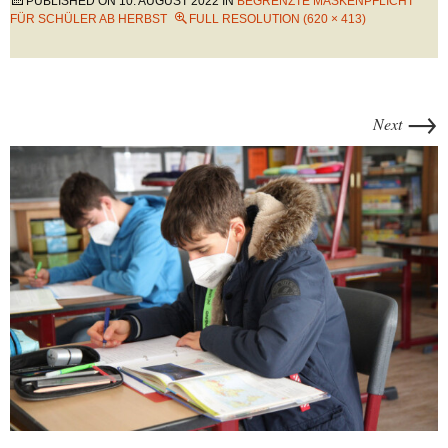
PUBLISHED ON
10. AUGUST 2022
IN
BEGRENZTE MASKENPFLICHT
FÜR SCHÜLER AB HERBST
FULL RESOLUTION (620 × 413)
→
Next