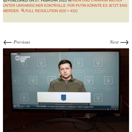
PUBLISHED ON
27. FEBRUAR 2022
IN
KIEW UND CHARKIW WEITER
UNTER UKRAINISCHER KONTROLLE: FÜR PUTIN KÖNNTE ES JETZT ENG
WERDEN
FULL RESOLUTION (620 × 432)
←
→
Previous
Next