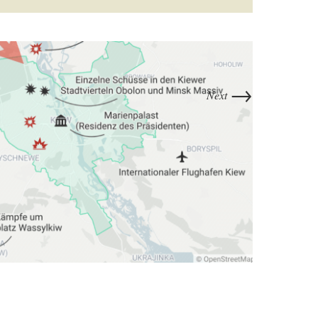
→
Next