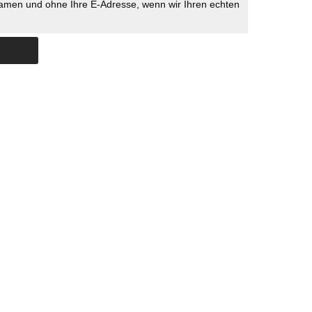
namen und ohne Ihre E-Adresse, wenn wir Ihren echten
Skip to content
ERSTÜTZUNG
IMPRESSUM
DATENSCHUTZ
DATENSCHUTZEINSTELLU
COPYRIGHT
TICHYS EINBLICK 2026