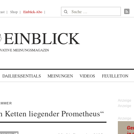
Suche nach:
ast
Shop
Einblick-Abo
DAILI|ES|SENTIALS
MEINUNGEN
VIDEOS
FEUILLETON
AMMER
in Ketten liegender Prometheus“
Anzeige