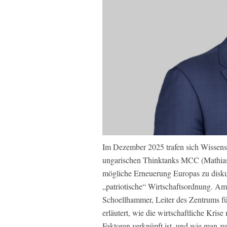
Im Dezember 2025 trafen sich Wissensch
ungarischen Thinktanks MCC (Mathias 
mögliche Erneuerung Europas zu disku
„patriotische“ Wirtschaftsordnung. A
Schoellhammer, Leiter des Zentrums 
erläutert, wie die wirtschaftliche Krise
Faktoren verknüpft ist, und wie man z