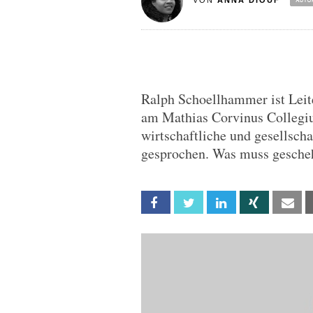
VON
ANNA DIOUF
Ralph Schoellhammer ist Leit
am Mathias Corvinus Collegiu
wirtschaftliche und gesellscha
gesprochen. Was muss gesche
Facebook
Twitter
Linkedin
Xing
Em