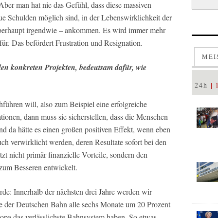
ber man hat nie das Gefühl, dass diese massiven
eue Schulden möglich sind, in der Lebenswirklichkeit der
überhaupt irgendwie – ankommen. Es wird immer mehr
ür. Das befördert Frustration und Resignation.
MEI
 den konkreten Projekten, bedeutsam dafür, wie
24h
hführen will, also zum Beispiel eine erfolgreiche
tionen, dann muss sie sicherstellen, dass die Menschen
d da hätte es einen großen positiven Effekt, wenn eben
auch verwirklicht werden, deren Resultate sofort bei den
 nicht primär finanzielle Vorteile, sondern den
zum Besseren entwickelt.
e: Innerhalb der nächsten drei Jahre werden wir
rate der Deutschen Bahn alle sechs Monate um 20 Prozent
uropa das verlässlichste Bahnsystem haben. So etwas