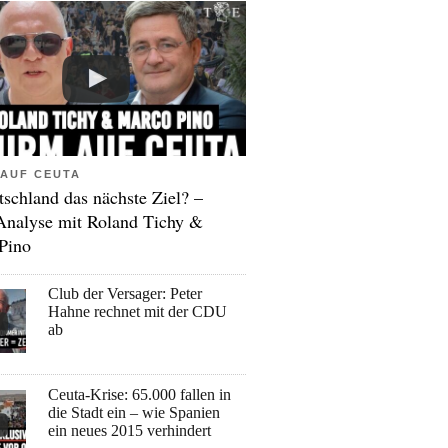
AUF CEUTA
tschland das nächste Ziel? –
Analyse mit Roland Tichy &
Pino
Club der Versager: Peter
Hahne rechnet mit der CDU
ab
Ceuta-Krise: 65.000 fallen in
die Stadt ein – wie Spanien
ein neues 2015 verhindert