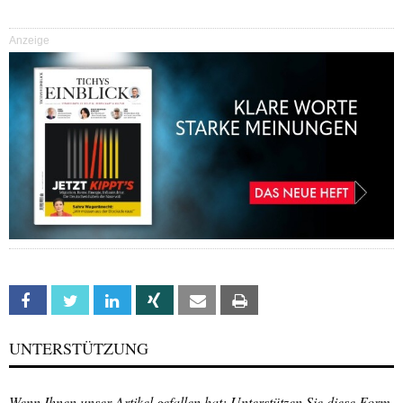
Anzeige
Facebook
Twitter
Linkedin
Xing
Email
Print
UNTERSTÜTZUNG
Wenn Ihnen unser Artikel gefallen hat: Unterstützen Sie diese Form