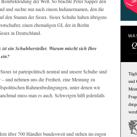
er Beinbekleidung der Welt. So brachte Peter Sapper den
nd und suchte nur nach einem Indianernamen, den die
uf den Stamm der Sioux. Sioux Schuhe haben übrigens
otschafter, einen ehemaligen GI, der in Berlin
Sioux in Deutschland.
WA
Q
 ist ein Schuhhersteller. Warum mischt sich Ihre
 ein?
 Sioux ist parteipolitisch neutral und unsere Schuhe sind
Tägl
ler – und nehmen uns die Freiheit, eine Meinung zu
und 
ftspolitischen Rahmenbedingungen, unter denen wir
Mein
anchmal muss man es auch. Schweigen hilft jedenfalls
Frage
darg
werd
eliefern über 700 Händler bundesweit und stehen im engen