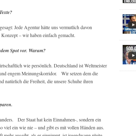
Texte?
gesagt: Jede Agentur hätte uns vermutlich davon
s Konzept – wir haben einfach gemacht.
 jedem Spot vor. Warum?
irtschaftlich wie persönlich. Deutschland ist Weltmeister
s und engem Meinungskorridor. Wir setzen dem die
nd natürlich die Freiheit, die unsere Schuhe ihren
paren.
nders. Der Staat hat kein Einnahmen-, sondern ein
viel ein wie nie – und gibt es mit vollen Händen aus.
t mehr ausgibt, als er einnimmt, ist irgendwann pleite.