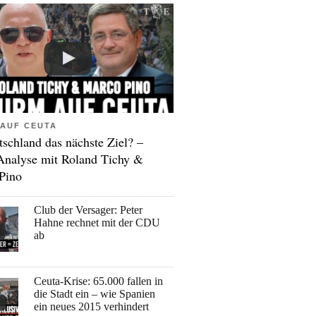
AUF CEUTA
tschland das nächste Ziel? –
Analyse mit Roland Tichy &
Pino
Club der Versager: Peter
Hahne rechnet mit der CDU
ab
Ceuta-Krise: 65.000 fallen in
die Stadt ein – wie Spanien
ein neues 2015 verhindert