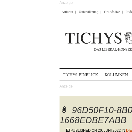
Autoren
Unterstützung
Grundsätze
Podc
Skip to content
TICHYS EINBLICK
KOLUMNEN
96D50F10-8B0
1668EDBE7ABB
PUBLISHED ON
20. JUNI 2022
IN
DI