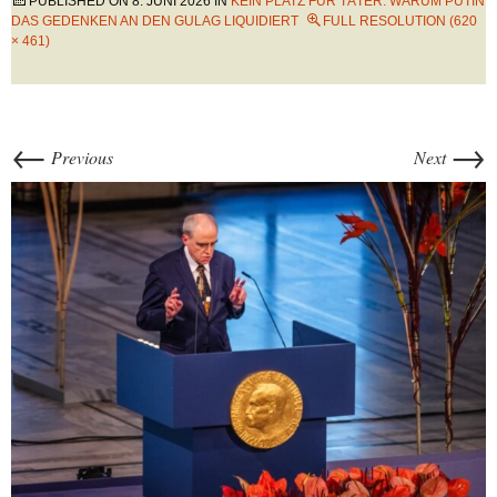
PUBLISHED ON
8. JUNI 2026
IN
KEIN PLATZ FÜR TÄTER: WARUM PUTIN
DAS GEDENKEN AN DEN GULAG LIQUIDIERT
FULL RESOLUTION (620
× 461)
←
→
Previous
Next