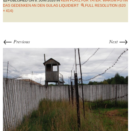
PUBLISHED ON
8. JUNI 2026
IN
KEIN PLATZ FÜR TÄTER: WARUM PUTIN
DAS GEDENKEN AN DEN GULAG LIQUIDIERT
FULL RESOLUTION (620
× 414)
←
→
Previous
Next