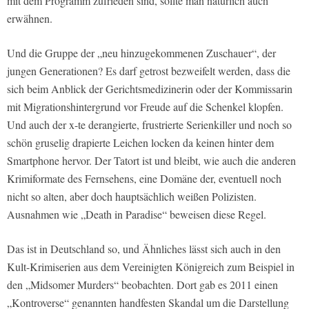
mit dem Programm zufrieden sind, sollte man natürlich auch
erwähnen.
Und die Gruppe der „neu hinzugekommenen Zuschauer“, der
jungen Generationen? Es darf getrost bezweifelt werden, dass die
sich beim Anblick der Gerichtsmedizinerin oder der Kommissarin
mit Migrationshintergrund vor Freude auf die Schenkel klopfen.
Und auch der x-te derangierte, frustrierte Serienkiller und noch so
schön gruselig drapierte Leichen locken da keinen hinter dem
Smartphone hervor. Der Tatort ist und bleibt, wie auch die anderen
Krimiformate des Fernsehens, eine Domäne der, eventuell noch
nicht so alten, aber doch hauptsächlich weißen Polizisten.
Ausnahmen wie „Death in Paradise“ beweisen diese Regel.
Das ist in Deutschland so, und Ähnliches lässt sich auch in den
Kult-Krimiserien aus dem Vereinigten Königreich zum Beispiel in
den „Midsomer Murders“ beobachten. Dort gab es 2011 einen
„Kontroverse“ genannten handfesten Skandal um die Darstellung